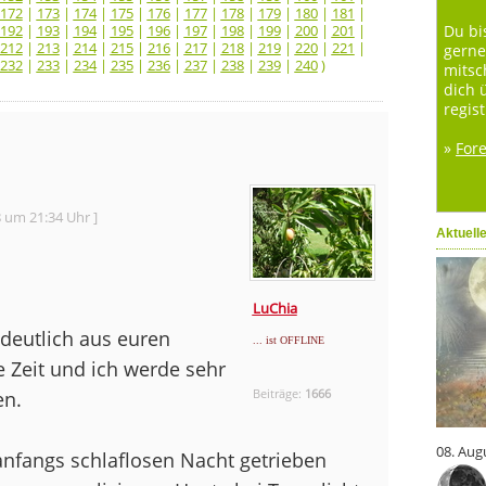
172
|
173
|
174
|
175
|
176
|
177
|
178
|
179
|
180
|
181
|
192
|
193
|
194
|
195
|
196
|
197
|
198
|
199
|
200
|
201
|
Du bi
212
|
213
|
214
|
215
|
216
|
217
|
218
|
219
|
220
|
221
|
gerne
232
|
233
|
234
|
235
|
236
|
237
|
238
|
239
|
240
)
mitsc
dich 
regist
»
For
8 um 21:34 Uhr ]
Aktuell
LuChia
 deutlich aus euren
... ist OFFLINE
e Zeit und ich werde sehr
Beiträge:
1666
en.
08. Aug
 anfangs schlaflosen Nacht getrieben