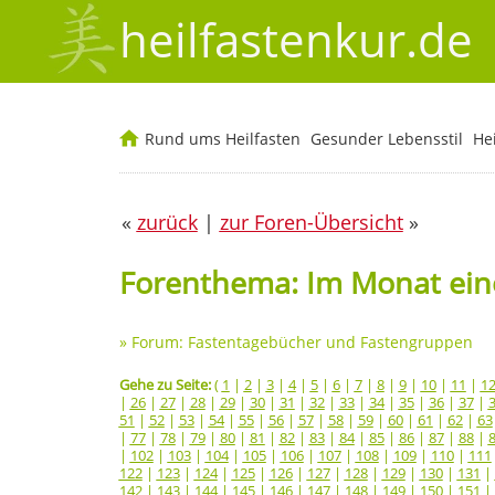
heilfastenkur.de
Rund ums Heilfasten
Gesunder Lebensstil
He
«
zurück
|
zur Foren-Übersicht
»
Forenthema: Im Monat eine
»
Forum: Fastentagebücher und Fastengruppen
Gehe zu Seite:
(
1
|
2
|
3
|
4
|
5
|
6
|
7
|
8
|
9
|
10
|
11
|
1
|
26
|
27
|
28
|
29
|
30
|
31
|
32
|
33
|
34
|
35
|
36
|
37
|
51
|
52
|
53
|
54
|
55
|
56
|
57
|
58
|
59
|
60
|
61
|
62
|
63
|
77
|
78
|
79
|
80
|
81
|
82
|
83
|
84
|
85
|
86
|
87
|
88
|
|
102
|
103
|
104
|
105
|
106
|
107
|
108
|
109
|
110
|
111
122
|
123
|
124
|
125
|
126
|
127
|
128
|
129
|
130
|
131
|
142
|
143
|
144
|
145
|
146
|
147
|
148
|
149
|
150
|
151
|