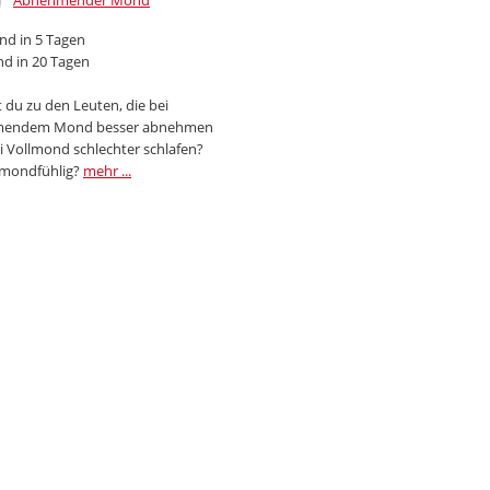
Abnehmender Mond
d in 5 Tagen
d in 20 Tagen
 du zu den Leuten, die bei
endem Mond besser abnehmen
i Vollmond schlechter schlafen?
 mondfühlig?
mehr ...