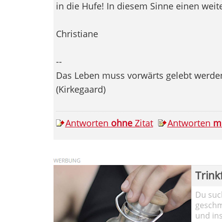
in die Hufe! In diesem Sinne einen wei
Christiane
--
Das Leben muss vorwärts gelebt werden,
(Kirkegaard)
Antworten
ohne
Zitat
Antworten
m
Trink
Du such
geschma
und in