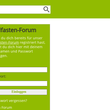
lfasten-Forum
du dich bereits für unser
asten-Forum
registriert hast,
t du dich hier mit deinem
namen und Passwort
ggen.
ort:
swort vergessen?
m Forum