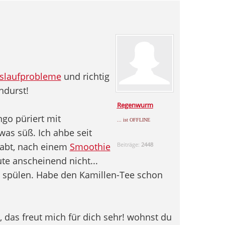
islaufprobleme
und richtig
ndurst!
Regenwurm
go püriert mit
... ist OFFLINE
was süß. Ich ahbe seit
abt, nach einem
Smoothie
Beiträge:
2448
ute anscheinend nicht...
 spülen. Habe den Kamillen-Tee schon
t, das freut mich für dich sehr! wohnst du