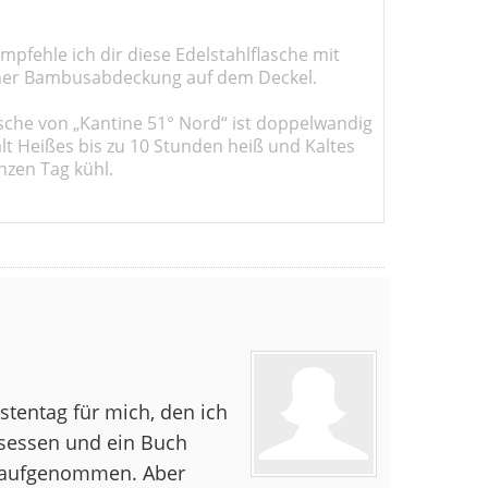
pfehle ich dir diese Edelstahlflasche mit
er Bambusabdeckung auf dem Deckel.
sche von „Kantine 51° Nord“ ist doppelwandig
ält Heißes bis zu 10 Stunden heiß und Kaltes
nzen Tag kühl.
stentag für mich, den ich
sessen und ein Buch
e aufgenommen. Aber