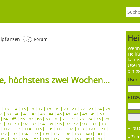
Hei
ilpflanzen
Forum
Wenn 
Heilf
kanns
User
einlo
, höchstens zwei Wochen...
User:
Passw
2
|
13
|
14
|
15
|
16
|
17
|
18
|
19
|
20
|
21
|
22
|
23
|
24
|
25
38
|
39
|
40
|
41
|
42
|
43
|
44
|
45
|
46
|
47
|
48
|
49
|
50
|
|
64
|
65
|
66
|
67
|
68
|
69
|
70
|
71
|
72
|
73
|
74
|
75
|
76
89
|
90
|
91
|
92
|
93
|
94
|
95
|
96
|
97
|
98
|
99
|
100
|
101
» Pas
|
112
|
113
|
114
|
115
|
116
|
117
|
118
|
119
|
120
|
121
|
132
|
133
|
134
|
135
|
136
|
137
|
138
|
139
|
140
|
141
|
» Zu
152
|
153
|
154
|
155
|
156
|
157
|
158
|
159
|
160
|
161
|