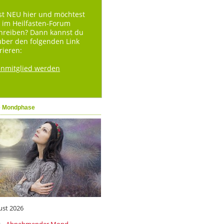
st NEU hier und möchtest
 im Heilfasten-Forum
hreiben? Dann kannst du
über den folgenden Link
rieren:
enmitglied werden
e Mondphase
ust 2026