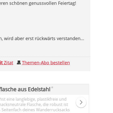
teren schönen genussvollen Feiertag!
 wird aber erst rückwärts verstanden...
it
Zitat
Themen-Abo bestellen
*
flasche aus Edelstahl
st eine langlebige, plastikfreie und
cksneutrale Flasche, die robust ist
s Seitenfach deines Wanderrucksacks