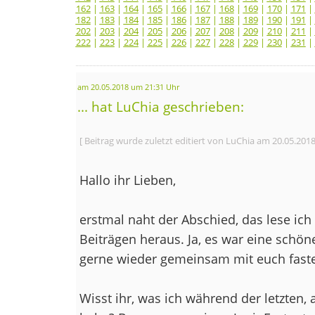
162
|
163
|
164
|
165
|
166
|
167
|
168
|
169
|
170
|
171
|
182
|
183
|
184
|
185
|
186
|
187
|
188
|
189
|
190
|
191
|
202
|
203
|
204
|
205
|
206
|
207
|
208
|
209
|
210
|
211
|
222
|
223
|
224
|
225
|
226
|
227
|
228
|
229
|
230
|
231
|
am 20.05.2018 um 21:31 Uhr
... hat LuChia geschrieben:
[ Beitrag wurde zuletzt editiert von LuChia am 20.05.201
Hallo ihr Lieben,
erstmal naht der Abschied, das lese ich
Beiträgen heraus. Ja, es war eine schön
gerne wieder gemeinsam mit euch fast
Wisst ihr, was ich während der letzten,