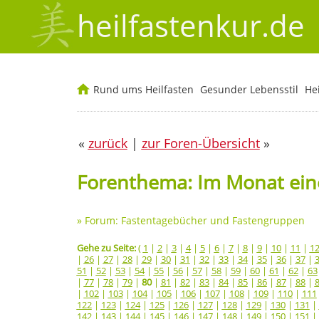
heilfastenkur.de
Rund ums Heilfasten
Gesunder Lebensstil
He
«
zurück
|
zur Foren-Übersicht
»
Forenthema: Im Monat eine
»
Forum: Fastentagebücher und Fastengruppen
Gehe zu Seite:
(
1
|
2
|
3
|
4
|
5
|
6
|
7
|
8
|
9
|
10
|
11
|
1
|
26
|
27
|
28
|
29
|
30
|
31
|
32
|
33
|
34
|
35
|
36
|
37
|
51
|
52
|
53
|
54
|
55
|
56
|
57
|
58
|
59
|
60
|
61
|
62
|
63
|
77
|
78
|
79
|
80
|
81
|
82
|
83
|
84
|
85
|
86
|
87
|
88
|
|
102
|
103
|
104
|
105
|
106
|
107
|
108
|
109
|
110
|
111
122
|
123
|
124
|
125
|
126
|
127
|
128
|
129
|
130
|
131
|
142
|
143
|
144
|
145
|
146
|
147
|
148
|
149
|
150
|
151
|