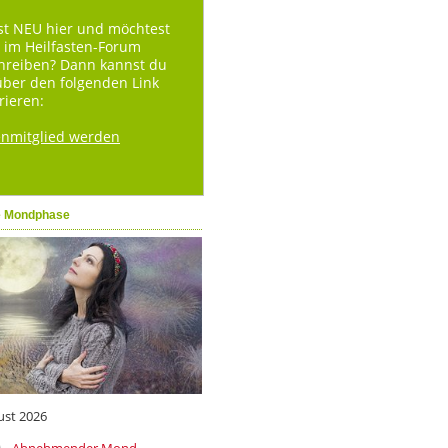
st NEU hier und möchtest
 im Heilfasten-Forum
hreiben? Dann kannst du
über den folgenden Link
rieren:
enmitglied werden
e Mondphase
ust 2026