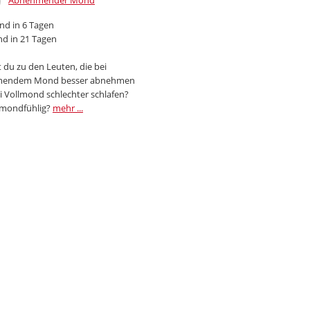
Abnehmender Mond
d in 6 Tagen
d in 21 Tagen
 du zu den Leuten, die bei
endem Mond besser abnehmen
i Vollmond schlechter schlafen?
 mondfühlig?
mehr ...