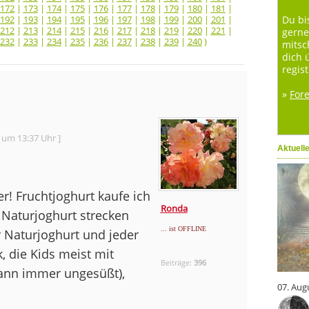
172
|
173
|
174
|
175
|
176
|
177
|
178
|
179
|
180
|
181
|
192
|
193
|
194
|
195
|
196
|
197
|
198
|
199
|
200
|
201
|
Du bi
212
|
213
|
214
|
215
|
216
|
217
|
218
|
219
|
220
|
221
|
gerne
232
|
233
|
234
|
235
|
236
|
237
|
238
|
239
|
240
)
mitsc
dich 
regist
»
For
 um 13:37 Uhr ]
Aktuell
! Fruchtjoghurt kaufe ich
Ronda
 Naturjoghurt strecken
... ist OFFLINE
r Naturjoghurt und jeder
, die Kids meist mit
Beiträge:
396
ann immer ungesüßt),
07. Aug