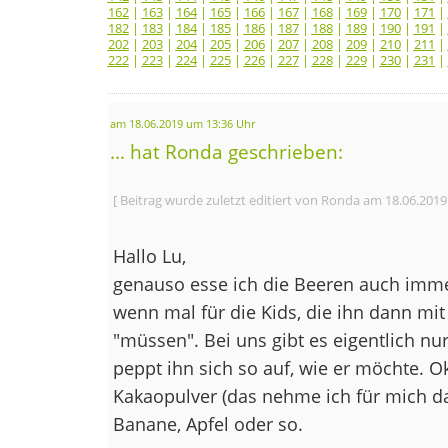
162
|
163
|
164
|
165
|
166
|
167
|
168
|
169
|
170
|
171
|
182
|
183
|
184
|
185
|
186
|
187
|
188
|
189
|
190
|
191
|
202
|
203
|
204
|
205
|
206
|
207
|
208
|
209
|
210
|
211
|
222
|
223
|
224
|
225
|
226
|
227
|
228
|
229
|
230
|
231
|
am 18.06.2019 um 13:36 Uhr
... hat Ronda geschrieben:
[ Beitrag wurde zuletzt editiert von Ronda am 18.06.2019
Hallo Lu,
genauso esse ich die Beeren auch immer
wenn mal für die Kids, die ihn dann mit
"müssen". Bei uns gibt es eigentlich nu
peppt ihn sich so auf, wie er möchte. Ok
Kakaopulver (das nehme ich für mich d
Banane, Apfel oder so.