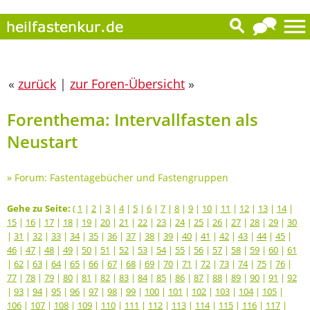
«
zurück
|
zur Foren-Übersicht
»
Forenthema: Intervallfasten als
Neustart
»
Forum: Fastentagebücher und Fastengruppen
Gehe zu Seite:
(
1
|
2
|
3
|
4
|
5
|
6
|
7
|
8
|
9
|
10
|
11
|
12
|
13
|
14
|
15
|
16
|
17
|
18
|
19
|
20
|
21
|
22
|
23
|
24
|
25
|
26
|
27
|
28
|
29
|
30
|
31
|
32
|
33
|
34
|
35
|
36
|
37
|
38
|
39
|
40
|
41
|
42
|
43
|
44
|
45
|
46
|
47
|
48
|
49
|
50
|
51
|
52
|
53
|
54
|
55
|
56
|
57
|
58
|
59
|
60
|
61
|
62
|
63
|
64
|
65
|
66
|
67
|
68
|
69
|
70
|
71
|
72
|
73
|
74
|
75
|
76
|
77
|
78
|
79
|
80
|
81
|
82
|
83
|
84
|
85
|
86
|
87
|
88
|
89
|
90
|
91
|
92
|
93
|
94
|
95
|
96
|
97
|
98
|
99
|
100
|
101
|
102
|
103
|
104
|
105
|
106
|
107
|
108
|
109
|
110
|
111
|
112
|
113
|
114
|
115
|
116
|
117
|