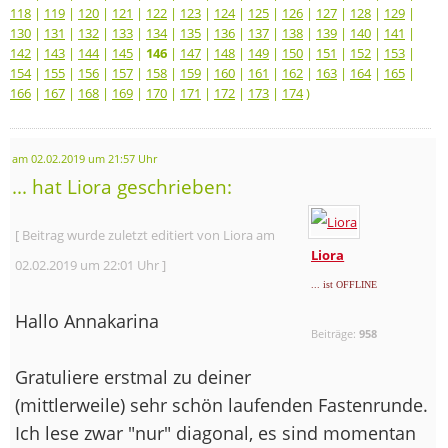
118
|
119
|
120
|
121
|
122
|
123
|
124
|
125
|
126
|
127
|
128
|
129
|
130
|
131
|
132
|
133
|
134
|
135
|
136
|
137
|
138
|
139
|
140
|
141
|
142
|
143
|
144
|
145
|
146
|
147
|
148
|
149
|
150
|
151
|
152
|
153
|
154
|
155
|
156
|
157
|
158
|
159
|
160
|
161
|
162
|
163
|
164
|
165
|
166
|
167
|
168
|
169
|
170
|
171
|
172
|
173
|
174
)
am 02.02.2019 um 21:57 Uhr
... hat Liora geschrieben:
[ Beitrag wurde zuletzt editiert von Liora am
Liora
02.02.2019 um 22:01 Uhr ]
... ist OFFLINE
Hallo Annakarina
Beiträge:
958
Gratuliere erstmal zu deiner
(mittlerweile) sehr schön laufenden Fastenrunde.
Ich lese zwar "nur" diagonal, es sind momentan