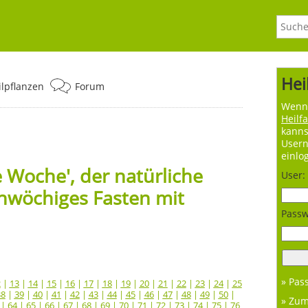
Hei
ilpflanzen
Forum
Wenn 
Heilf
kanns
User
einlo
 Woche', der natürliche
User:
nwöchiges Fasten mit
Passw
» Pas
2
|
13
|
14
|
15
|
16
|
17
|
18
|
19
|
20
|
21
|
22
|
23
|
24
|
25
38
|
39
|
40
|
41
|
42
|
43
|
44
|
45
|
46
|
47
|
48
|
49
|
50
|
» Zu
|
64
|
65
|
66
|
67
|
68
|
69
|
70
|
71
|
72
|
73
|
74
|
75
|
76