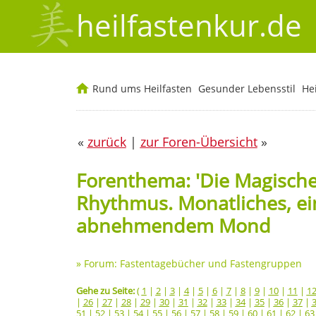
heilfastenkur.de
Rund ums Heilfasten
Gesunder Lebensstil
He
«
zurück
|
zur Foren-Übersicht
»
Forenthema: 'Die Magische
Rhythmus. Monatliches, ei
abnehmendem Mond
»
Forum: Fastentagebücher und Fastengruppen
Gehe zu Seite:
(
1
|
2
|
3
|
4
|
5
|
6
|
7
|
8
|
9
|
10
|
11
|
1
|
26
|
27
|
28
|
29
|
30
|
31
|
32
|
33
|
34
|
35
|
36
|
37
|
51
|
52
|
53
|
54
|
55
|
56
|
57
|
58
|
59
|
60
|
61
|
62
|
63