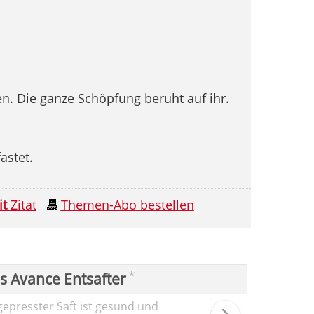
en. Die ganze Schöpfung beruht auf ihr.
fastet.
it
Zitat
Themen-Abo bestellen
*
ps Avance Entsafter
gepresster Saft ist gesund und