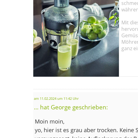
schmec
währen
Mit die
hervor
Gemüse
Möhren!
ganz ei
am 11.02.2024 um 11:42 Uhr
... hat George geschrieben:
Moin moin,
yo, hier ist es grau aber trocken. Kein