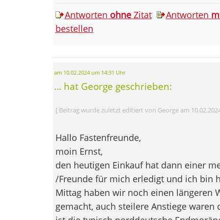
Antworten
ohne
Zitat
Antworten
m
bestellen
am 10.02.2024 um 14:31 Uhr
... hat George geschrieben:
[ Beitrag wurde zuletzt editiert von George am 10.02.202
Hallo Fastenfreunde,
moin Ernst,
den heutigen Einkauf hat dann einer m
/Freunde für mich erledigt und ich bin
Mittag haben wir noch einen längeren
gemacht, auch steilere Anstiege waren
ist die typisch norddeutsche Endmorän