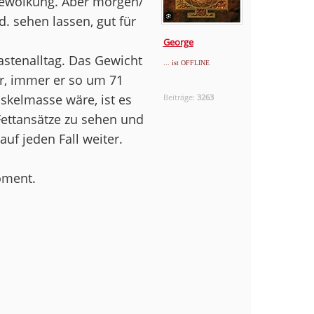
Bewölkung. Aber morgen/
d. sehen lassen, gut für
George
stenalltag. Das Gewicht
... ist OFFLINE
r, immer er so um 71
skelmasse wäre, ist es
Beiträge:
3263
Fettansätze zu sehen und
uf jeden Fall weiter.
oment.