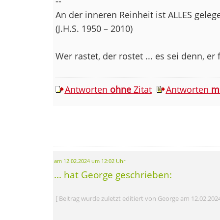
--
An der inneren Reinheit ist ALLES geleg
(J.H.S. 1950 – 2010)
Wer rastet, der rostet ... es sei denn, er 
Antworten
ohne
Zitat
Antworten
m
am 12.02.2024 um 12:02 Uhr
... hat George geschrieben:
[ Beitrag wurde zuletzt editiert von George am 12.02.202