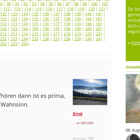
89
|
90
|
91
|
92
|
93
|
94
|
95
|
96
|
97
|
98
|
99
|
100
|
101
|
112
|
113
|
114
|
115
|
116
|
117
|
118
|
119
|
120
|
121
|
Du bi
132
|
133
|
134
|
135
|
136
|
137
|
138
|
139
|
140
|
141
|
gerne
152
|
153
|
154
|
155
|
156
|
157
|
158
|
159
|
160
|
161
|
mitsc
172
|
173
|
174
|
175
|
176
|
177
|
178
|
179
|
180
|
181
|
dich 
192
|
193
|
194
|
195
|
196
|
197
|
198
|
199
|
200
|
201
|
regist
212
|
213
|
214
|
215
|
216
|
217
|
218
|
219
|
220
|
221
|
232
|
233
|
234
|
235
|
236
|
237
|
238
|
239
|
240
|
241
|
»
For
252
|
253
|
254
)
Aktuell
fhören dann ist es prima,
. Wahnsinn.
Ernst
... ist OFFLINE
08. Aug
Beiträge:
193