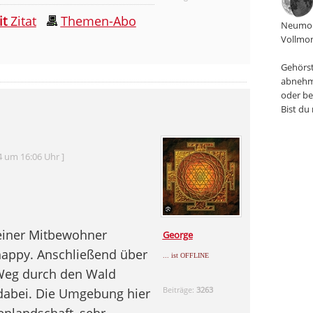
it
Zitat
Themen-Abo
Neumon
Vollmon
Gehörst
abnehm
oder be
Bist du
4 um 16:06 Uhr ]
einer Mitbewohner
George
 happy. Anschließend über
... ist OFFLINE
 Weg durch den Wald
Beiträge:
3263
 dabei. Die Umgebung hier
enlandschaft, sehr