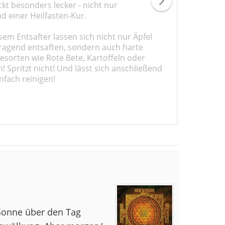
kt besonders lecker - nicht nur
d einer Heilfasten-Kur.
sem Entsafter lassen sich nicht nur Äpfel
ragend entsaften, sondern auch harte
sorten wie Rote Bete, Kartoffeln oder
 Spritzt nicht! Und lässt sich anschließend
nfach reinigen!
e Sonne über den Tag