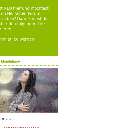
st NEU hier und möchtest
 im Heilfasten-Forum
hreiben? Dann kannst du
über den folgenden Link
rieren:
enmitglied werden
e Mondphase
ust 2026