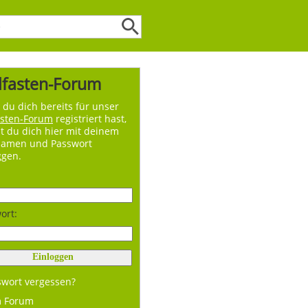
lfasten-Forum
du dich bereits für unser
asten-Forum
registriert hast,
t du dich hier mit deinem
namen und Passwort
ggen.
ort:
swort vergessen?
m Forum