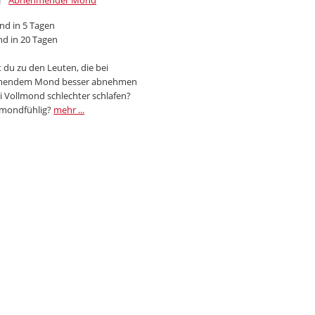
Abnehmender Mond
d in 5 Tagen
d in 20 Tagen
 du zu den Leuten, die bei
endem Mond besser abnehmen
i Vollmond schlechter schlafen?
 mondfühlig?
mehr ...