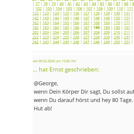
|
77
|
78
|
79
|
80
|
81
|
82
|
83
|
84
|
85
|
86
|
87
|
88
|
|
102
|
103
|
104
|
105
|
106
|
107
|
108
|
109
|
110
|
111
122
|
123
|
124
|
125
|
126
|
127
|
128
|
129
|
130
|
131
|
142
|
143
|
144
|
145
|
146
|
147
|
148
|
149
|
150
|
151
|
162
|
163
|
164
|
165
|
166
|
167
|
168
|
169
|
170
|
171
|
182
|
183
|
184
|
185
|
186
|
187
|
188
|
189
|
190
|
191
|
202
|
203
|
204
|
205
|
206
|
207
|
208
|
209
|
210
|
211
|
222
|
223
|
224
|
225
|
226
|
227
|
228
|
229
|
230
|
231
|
242
|
243
|
244
|
245
|
246
|
247
|
248
|
249
|
250
|
251
|
am 09.02.2024 um 15:00 Uhr
... hat Ernst geschrieben:
@George,
wenn Dein Körper Dir sagt, Du sollst au
wenn Du darauf hörst und hey 80 Tage
Hut ab!