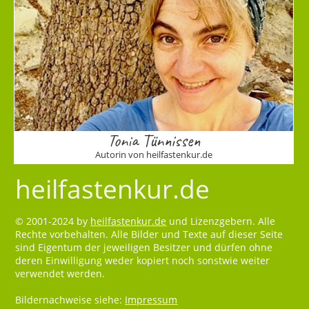
Tonia Tünnissen
Autorin von heilfastenkur.de
heilfastenkur.de
© 2001-2024 by
heilfastenkur.de
und Lizenzgebern. Alle
Rechte vorbehalten. Alle Bilder und Texte auf dieser Seite
sind Eigentum der jeweiligen Besitzer und dürfen ohne
deren Einwilligung weder kopiert noch sonstwie weiter
verwendet werden.
Bildernachweise siehe:
Impressum