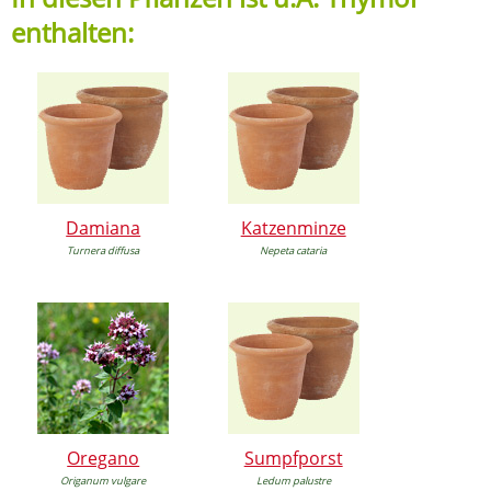
enthalten:
Damiana
Katzenminze
Turnera diffusa
Nepeta cataria
Oregano
Sumpfporst
Origanum vulgare
Ledum palustre