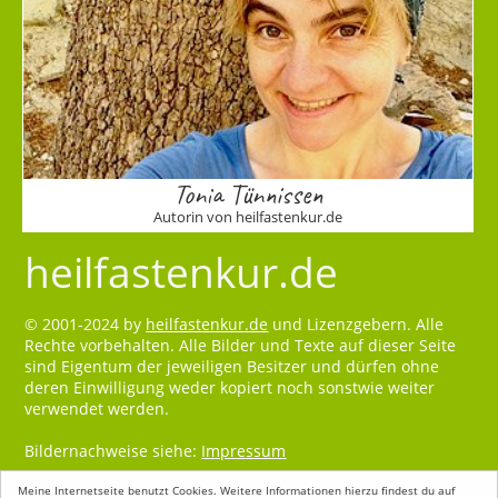
Tonia Tünnissen
Autorin von heilfastenkur.de
heilfastenkur.de
© 2001-2024 by
heilfastenkur.de
und Lizenzgebern. Alle
Rechte vorbehalten. Alle Bilder und Texte auf dieser Seite
sind Eigentum der jeweiligen Besitzer und dürfen ohne
deren Einwilligung weder kopiert noch sonstwie weiter
verwendet werden.
Bildernachweise siehe:
Impressum
Meine Internetseite benutzt Cookies. Weitere Informationen hierzu findest du auf