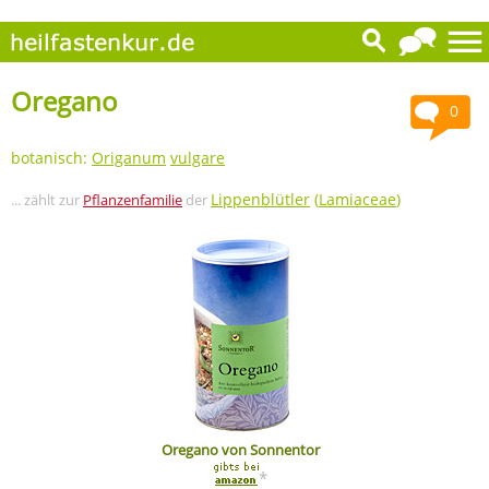
Oregano
0
botanisch:
Origanum
vulgare
Lippenblütler
(
Lamiaceae
)
... zählt zur
Pflanzenfamilie
der
Oregano von Sonnentor
*