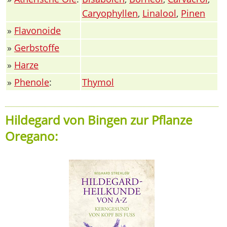
Caryophyllen
,
Linalool
,
Pinen
»
Flavonoide
»
Gerbstoffe
»
Harze
»
Phenole
:
Thymol
Hildegard von Bingen zur Pflanze
Oregano: