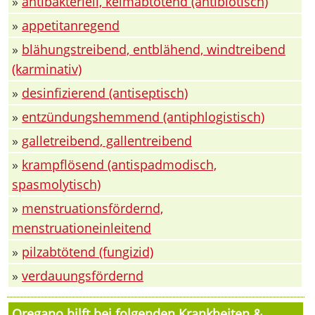
»
antibakteriell, keimabtötend (antibiotisch)
»
appetitanregend
»
blähungstreibend, entblähend, windtreibend
(karminativ)
»
desinfizierend (antiseptisch)
»
entzündungshemmend (antiphlogistisch)
»
galletreibend, gallentreibend
»
krampflösend (antispadmodisch,
spasmolytisch)
»
menstruationsfördernd,
menstruationeinleitend
»
pilzabtötend (fungizid)
»
verdauungsfördernd
Oregano hilft bei folgenden Krankheiten &