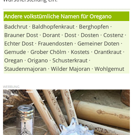
Andere volkstümliche Namen für Oregano
Badchrut · Baldhopfenkraut · Berghopfen ·
Brauner Dost · Dorant · Dost · Dosten · Costenz ·
Echter Dost · Frauendosten · Gemeiner Doten ·
Gemude · Grober Chölm · Kostets · Orantkraut ·
Oregan · Origano · Schusterkraut ·
Staudenmajoran · Wilder Majoran · Wohlgemut