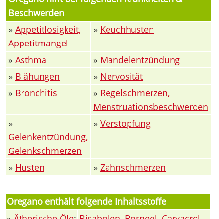
Beschwerden
»
Appetitlosigkeit,
»
Keuchhusten
Appetitmangel
»
Asthma
»
Mandelentzündung
»
Blähungen
»
Nervosität
»
Bronchitis
»
Regelschmerzen,
Menstruationsbeschwerden
»
»
Verstopfung
Gelenkentzündung,
Gelenkschmerzen
»
Husten
»
Zahnschmerzen
Oregano enthält folgende Inhaltsstoffe
»
Ätherische Öle
:
Bisabolen
,
Borneol
,
Carvacrol
,