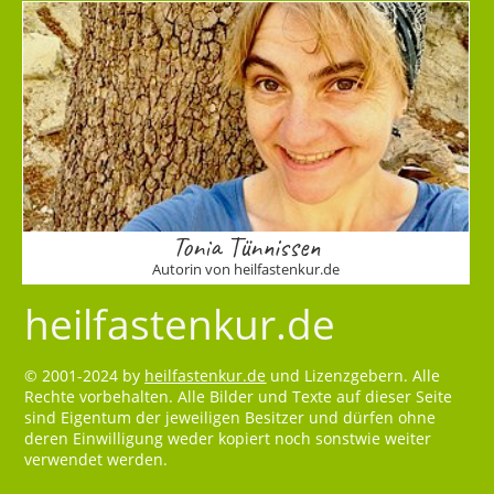
Tonia Tünnissen
Autorin von heilfastenkur.de
heilfastenkur.de
© 2001-2024 by
heilfastenkur.de
und Lizenzgebern. Alle
Rechte vorbehalten. Alle Bilder und Texte auf dieser Seite
sind Eigentum der jeweiligen Besitzer und dürfen ohne
deren Einwilligung weder kopiert noch sonstwie weiter
verwendet werden.