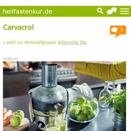
Carvacrol
0
» zählt zur Wirkstoffgruppe
Ätherische Öle