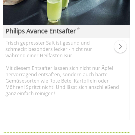
*
Philips Avance Entsafter
Frisch gepresster Saft ist gesund und
schmeckt besonders lecker - nicht nur
während einer Heilfasten-Kur.
Mit diesem Entsafter lassen sich nicht nur Äpfel
hervorragend entsaften, sondern auch harte
Gemüsesorten wie Rote Bete, Kartoffeln oder
Möhren! Spritzt nicht! Und lässt sich anschließend
ganz einfach reinigen!