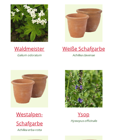
Waldmeister
Weiße Schafgarbe
Galium odoratum
Achillea clavenae
Westalpen-
Ysop
Hyssopus officinalis
Schafgarbe
Achillea erba-rotta