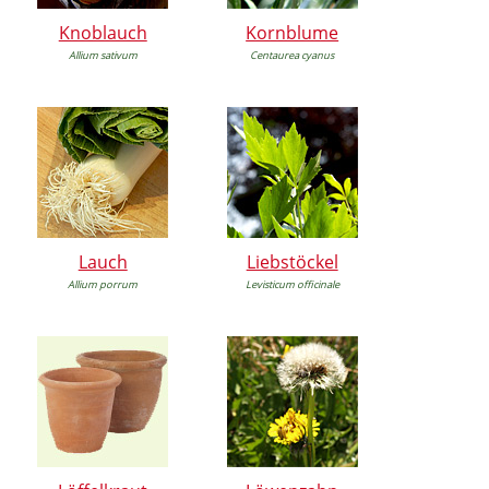
Knoblauch
Kornblume
Allium sativum
Centaurea cyanus
Lauch
Liebstöckel
Allium porrum
Levisticum officinale