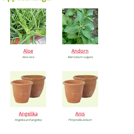
Aloe
Andorn
Aloe vera
Marrubium vulgare
Angelika
Anis
Angelica archangelica
Pimpinella anisum