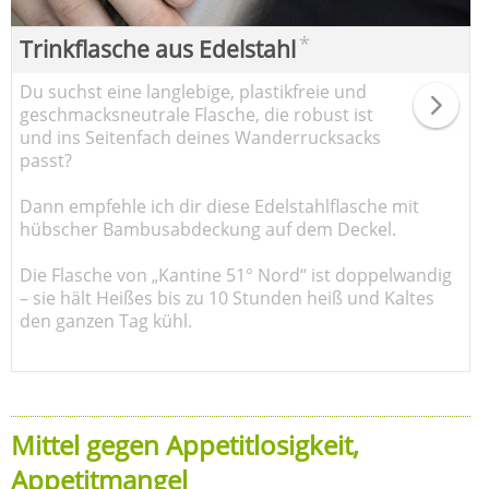
*
Trinkflasche aus Edelstahl
Du suchst eine langlebige, plastikfreie und
geschmacksneutrale Flasche, die robust ist
und ins Seitenfach deines Wanderrucksacks
passt?
Dann empfehle ich dir diese Edelstahlflasche mit
hübscher Bambusabdeckung auf dem Deckel.
Die Flasche von „Kantine 51° Nord“ ist doppelwandig
– sie hält Heißes bis zu 10 Stunden heiß und Kaltes
den ganzen Tag kühl.
Mittel gegen Appetitlosigkeit,
Appetitmangel