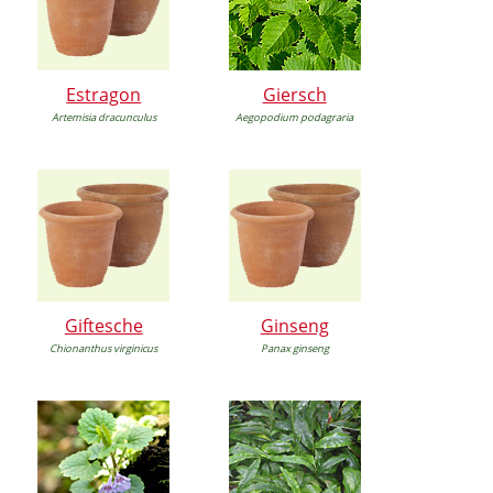
Estragon
Giersch
Artemisia dracunculus
Aegopodium podagraria
Giftesche
Ginseng
Chionanthus virginicus
Panax ginseng