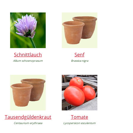
Schnittlauch
Senf
Allium schoenoprasum
Brassica nigra
Tausendgüldenkraut
Tomate
Centaurium erythraea
Lycopersicon esculentum