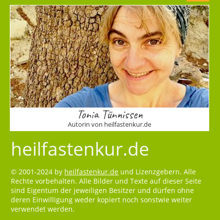
Tonia Tünnissen
Autorin von heilfastenkur.de
heilfastenkur.de
© 2001-2024 by
heilfastenkur.de
und Lizenzgebern. Alle
Rechte vorbehalten. Alle Bilder und Texte auf dieser Seite
sind Eigentum der jeweiligen Besitzer und dürfen ohne
deren Einwilligung weder kopiert noch sonstwie weiter
verwendet werden.