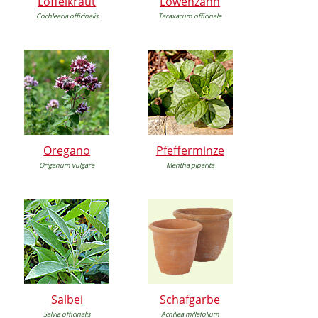
Löffelkraut
Löwenzahn
Cochlearia officinalis
Taraxacum officinale
Oregano
Pfefferminze
Origanum vulgare
Mentha piperita
Salbei
Schafgarbe
Salvia officinalis
Achillea millefolium