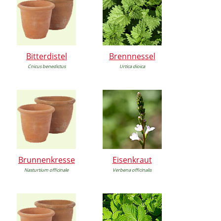
Bitterdistel
Brennnessel
Cnicus benedictus
Urtica dioica
Brunnenkresse
Eisenkraut
Nasturtium officinale
Verbena officinalis