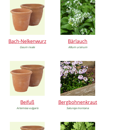
Bach-Nelkenwurz
Bärlauch
Geum rivale
Allium ursinum
Beifuß
Bergbohnenkraut
Artemisia vulgaris
Satureja montana