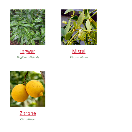
Ingwer
Mistel
Zingiber officinale
Viscum album
Zitrone
Citrus limon