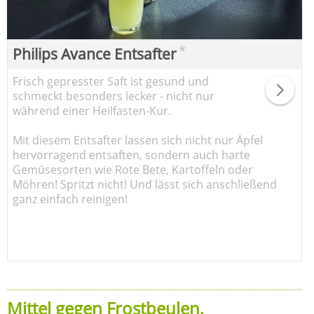
*
Philips Avance Entsafter
Frisch gepresster Saft ist gesund und
schmeckt besonders lecker - nicht nur
während einer Heilfasten-Kur.
Mit diesem Entsafter lassen sich nicht nur Äpfel
hervorragend entsaften, sondern auch harte
Gemüsesorten wie Rote Bete, Kartoffeln oder
Möhren! Spritzt nicht! Und lässt sich anschließend
ganz einfach reinigen!
Mittel gegen Frostbeulen,