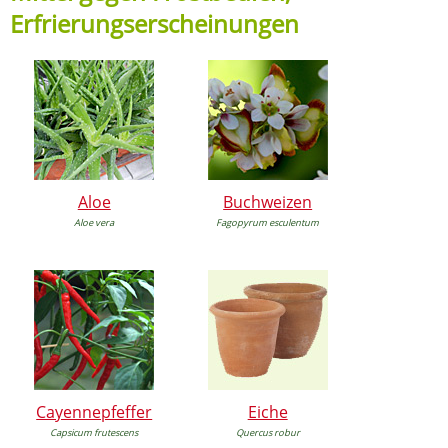
Erfrierungserscheinungen
Aloe
Buchweizen
Aloe vera
Fagopyrum esculentum
Cayennepfeffer
Eiche
Capsicum frutescens
Quercus robur