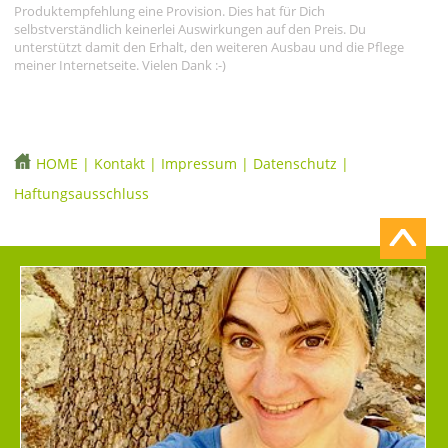
Produktempfehlung eine Provision. Dies hat für Dich
selbstverständlich keinerlei Auswirkungen auf den Preis. Du
unterstützt damit den Erhalt, den weiteren Ausbau und die Pflege
meiner Internetseite. Vielen Dank :-)
HOME
|
Kontakt
|
Impressum
|
Datenschutz
|
Haftungsausschluss