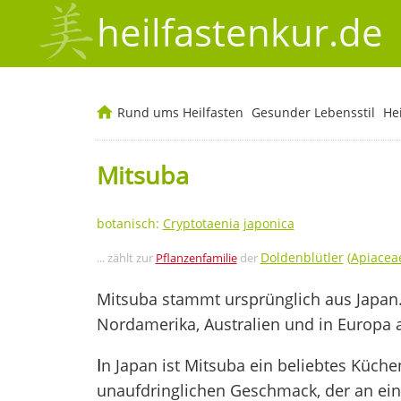
heilfastenkur.de
Rund ums Heilfasten
Gesunder Lebensstil
He
Mitsuba
botanisch:
Cryptotaenia
japonica
Doldenblütler
(
Apiacea
... zählt zur
Pflanzenfamilie
der
Mitsuba stammt ursprünglich aus Japan.
Nordamerika, Australien und in Europa 
I
n Japan ist Mitsuba ein beliebtes Küche
unaufdringlichen Geschmack, der an ei