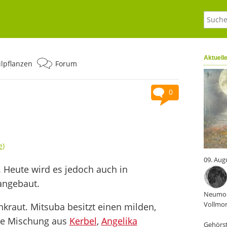
Aktuell
ilpflanzen
Forum
0
e
)
09. Aug
 Heute wird es jedoch auch in
angebaut.
Neumon
Vollmon
nkraut. Mitsuba besitzt einen milden,
ne Mischung aus
Kerbel
,
Angelika
Gehörst