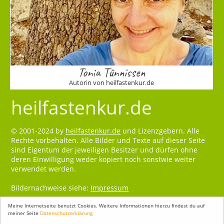
Tonia Tünnissen
Autorin von heilfastenkur.de
heilfastenkur.de
© 2001-2024 by
heilfastenkur.de
und Lizenzgebern. Alle
Rechte vorbehalten. Alle Bilder und Texte auf dieser Seite
sind Eigentum der jeweiligen Besitzer und dürfen ohne
deren Einwilligung weder kopiert noch sonstwie weiter
verwendet werden.
Bildernachweise siehe:
Impressum
Meine Internetseite benutzt Cookies. Weitere Informationen hierzu findest du auf
meiner Seite
Datenschutzerklärung