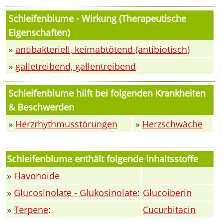
Schleifenblume - Wirkung (Therapeutische
Eigenschaften)
»
antibakteriell, keimabtötend (antibiotisch)
»
galletreibend, gallentreibend
Schleifenblume hilft bei folgenden Krankheiten
& Beschwerden
»
Herzrhythmusstörungen
»
Herzschwäche
Schleifenblume enthält folgende Inhaltsstoffe
»
Flavonoide
»
Glucosinolate - Glukosinolate
:
Glucoiberin
»
Terpene
:
Cucurbitacin