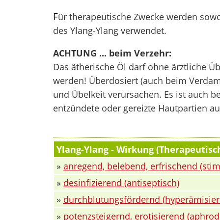
F
ür therapeutische Zwecke werden sowoh
des Ylang-Ylang verwendet.
ACHTUNG ... beim Verzehr:
Das ätherische Öl darf ohne ärztliche 
werden! Überdosiert (auch beim Verdam
und Übelkeit verursachen. Es ist auch b
entzündete oder gereizte Hautpartien auf
Ylang-Ylang - Wirkung (Therapeutisc
»
anregend, belebend, erfrischend (stim
»
desinfizierend (antiseptisch)
»
durchblutungsfördernd (hyperämisier
»
potenzsteigernd, erotisierend (aphrod