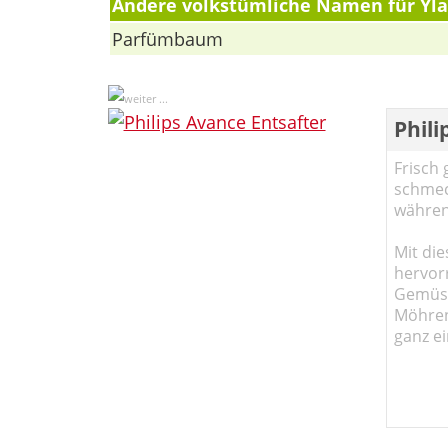
Andere volkstümliche Namen für Yla
Parfümbaum
Phili
Frisch 
schmec
währen
Mit die
hervor
Gemüse
Möhren!
ganz ei