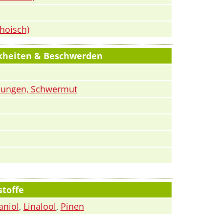
hoisch)
nkheiten & Beschwerden
mungen, Schwermut
stoffe
aniol
,
Linalool
,
Pinen