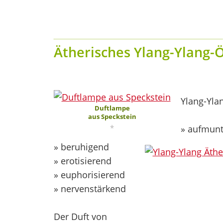
Ätherisches Ylang-Ylang-Ö
Ylang-Yla
Duftlampe
aus Speckstein
*
» aufmun
» beruhigend
» erotisierend
» euphorisierend
» nervenstärkend
Der Duft von