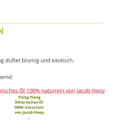
l
ng duftet blumig und exotisch.
ternd
Ylang-Ylang
Ätherisches Öl
100% naturrein
von Jacob Hooy
*