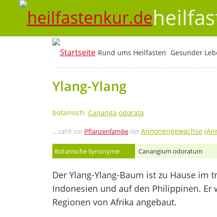
heilfa
Rund ums Heilfasten
Gesunder Lebe
Ylang-Ylang
botanisch:
Cananga
odorata
Annonengewächse
(
An
... zählt zur
Pflanzenfamilie
der
Botanische Synonyme:
Canangium odoratum
Der Ylang-Ylang-Baum ist zu Hause im tr
Indonesien und auf den Philippinen. Er 
Regionen von Afrika angebaut.