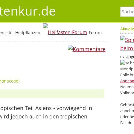
stenkur.de
Aktuell
nsstil
Heilpflanzen
Forum
0
07. Aug
nonaceae
)
Abneh
Neumon
Vollmon
Gehörst
opischen Teil Asiens - vorwiegend in
abnehm
wird jedoch auch in den tropischen
oder be
Bist du