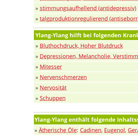
»
stimmungsaufhellend (antidepressiv)
»
talgproduktionregulierend (antiseborr
Ylang-Ylang hilft bei folgenden Kra
»
Bluthochdruck, Hoher Blutdruck
»
Depressionen, Melancholie, Verstim
»
Mitesser
»
Nervenschmerzen
»
Nervosität
»
Schuppen
Ylang-Ylang enthält folgende Inhalts
»
Ätherische Öle
:
Cadinen
,
Eugenol
,
Ger