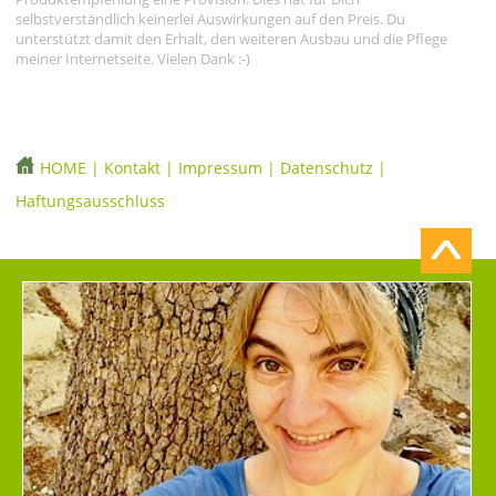
selbstverständlich keinerlei Auswirkungen auf den Preis. Du
unterstützt damit den Erhalt, den weiteren Ausbau und die Pflege
meiner Internetseite. Vielen Dank :-)
HOME
|
Kontakt
|
Impressum
|
Datenschutz
|
Haftungsausschluss