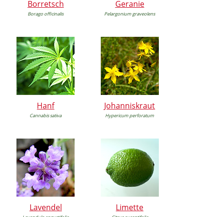
Borretsch
Geranie
Borago officinalis
Pelargonium graveolens
Hanf
Johanniskraut
Cannabis sativa
Hypericum perforatum
Lavendel
Limette