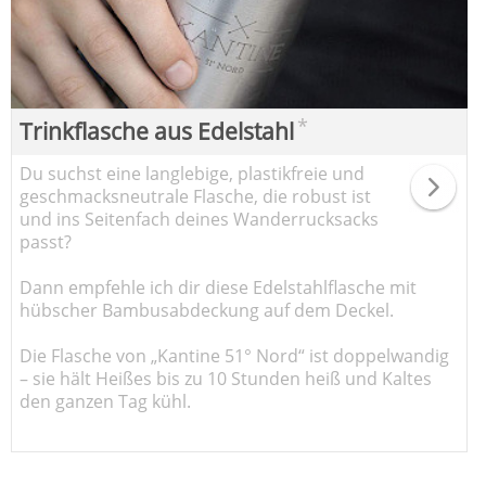
*
Trinkflasche aus Edelstahl
Du suchst eine langlebige, plastikfreie und
geschmacksneutrale Flasche, die robust ist
und ins Seitenfach deines Wanderrucksacks
passt?
Dann empfehle ich dir diese Edelstahlflasche mit
hübscher Bambusabdeckung auf dem Deckel.
Die Flasche von „Kantine 51° Nord“ ist doppelwandig
– sie hält Heißes bis zu 10 Stunden heiß und Kaltes
den ganzen Tag kühl.