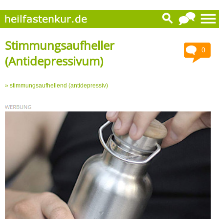
Stimmungsaufheller
0
(Antidepressivum)
» stimmungsaufhellend (antidepressiv)