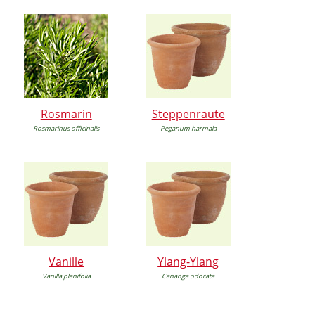
Rosmarin
Steppenraute
Rosmarinus officinalis
Peganum harmala
Vanille
Ylang-Ylang
Vanilla planifolia
Cananga odorata