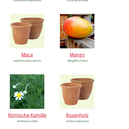
Lavandula angustifolia
Citrus aurantifolia
Maca
Mango
Lepidium peruvianum
Mangifera indica
Römische Kamille
Rosenholz
Anthemis nobilis
Aniba rosaeodora