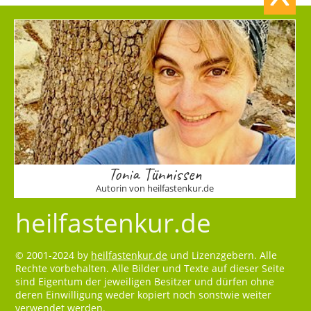
Tonia Tünnissen
Autorin von heilfastenkur.de
heilfastenkur.de
© 2001-2024 by
heilfastenkur.de
und Lizenzgebern. Alle
Rechte vorbehalten. Alle Bilder und Texte auf dieser Seite
sind Eigentum der jeweiligen Besitzer und dürfen ohne
deren Einwilligung weder kopiert noch sonstwie weiter
verwendet werden.