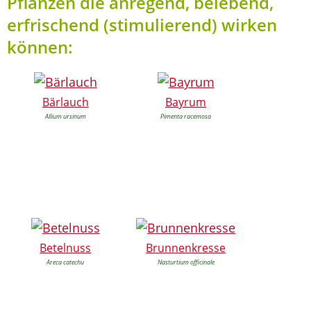
Pflanzen die anregend, belebend,
erfrischend (stimulierend) wirken
können:
Bärlauch
Bayrum
Allium ursinum
Pimenta racemosa
Betelnuss
Brunnenkresse
Areca catechu
Nasturtium officinale