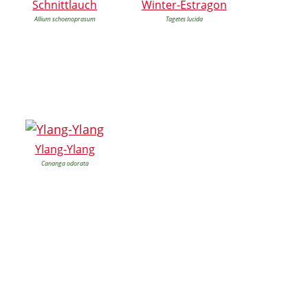
Schnittlauch
Winter-Estragon
Allium schoenoprasum
Tagetes lucida
Ylang-Ylang
Cananga odorata