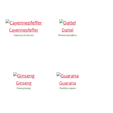
Cayennepfeffer
Dattel
Capsicum frutescens
Phoenix dactylifera
Ginseng
Guarana
Panax ginseng
Paullinia cupana