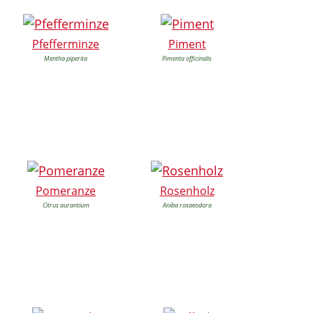
Pfefferminze
Piment
Mentha piperita
Pimenta officinalis
Pomeranze
Rosenholz
Citrus aurantium
Aniba rosaeodora