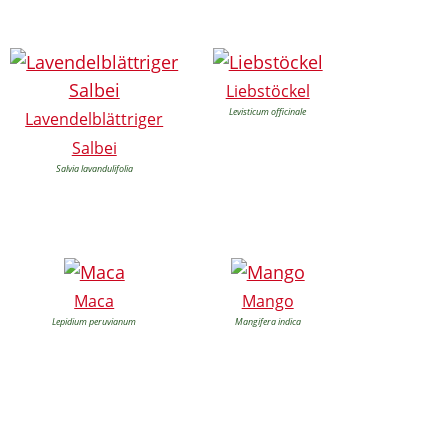
Liebstöckel
Levisticum officinale
Lavendelblättriger
Salbei
Salvia lavandulifolia
Maca
Mango
Lepidium peruvianum
Mangifera indica