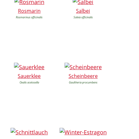
Rosmarin
Salbei
Rosmarinus officinalis
Salvia officinalis
Sauerklee
Scheinbeere
Oxalis acetosella
Gaultheria procumbens