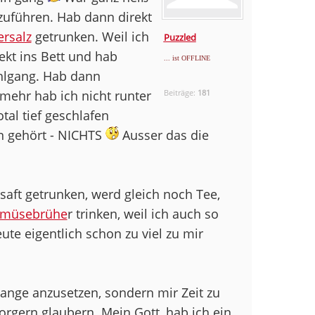
uführen. Hab dann direkt
rsalz
getrunken. Weil ich
Puzzled
ekt ins Bett und hab
... ist OFFLINE
uhlgang. Hab dann
mehr hab ich nicht runter
Beiträge:
181
al tief geschlafen
n gehört - NICHTS
Ausser das die
saft getrunken, werd gleich noch Tee,
müsebrühe
r trinken, weil ich auch so
ute eigentlich schon zu viel zu mir
tange anzusetzen, sondern mir Zeit zu
rgern glaubern. Mein Gott, hab ich ein