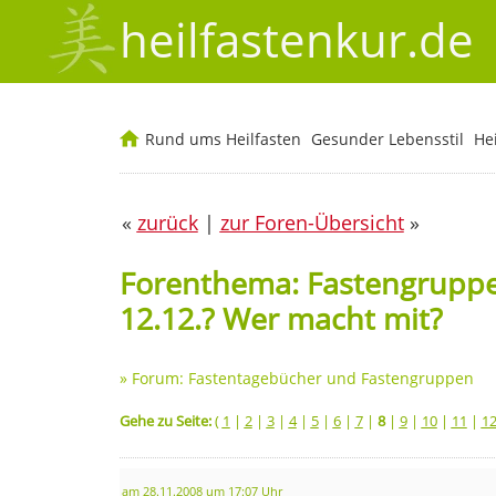
heilfastenkur.de
Rund ums Heilfasten
Gesunder Lebensstil
He
«
zurück
|
zur Foren-Übersicht
»
Forenthema: Fastengruppe a
12.12.? Wer macht mit?
»
Forum: Fastentagebücher und Fastengruppen
Gehe zu Seite:
(
1
|
2
|
3
|
4
|
5
|
6
|
7
|
8
|
9
|
10
|
11
|
1
am 28.11.2008 um 17:07 Uhr