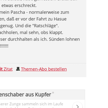
 etwas erschreckt.
 mein Pascha - normalerweise zum
en, daß er vor der Fahrt zu Hasue
genug. Und die "Ratschläge".
nachholen, mal sehn, obs klappt.
sser durchhalten als ich. Sünden lohnen
!!!!!
it
Zitat
Themen-Abo bestellen
*
enschaber aus Kupfer
serer Zunge sammeln sich im Laufe