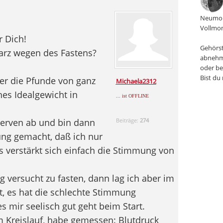
Neumon
Vollmon
r Dich!
Gehörst
warz wegen des Fastens?
abnehm
oder be
Bist du
er die Pfunde von ganz
Michaela2312
hes Idealgewicht in
... ist OFFLINE
erven ab und bin dann
Beiträge:
274
ung gemacht, daß ich nur
 Es verstärkt sich einfach die Stimmung von
 versucht zu fasten, dann lag ich aber im
, es hat die schlechte Stimmung
es mir seelisch gut geht beim Start.
m Kreislauf, habe gemessen: Blutdruck