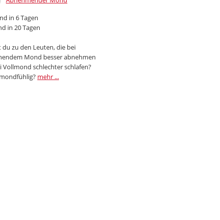
Abnehmender Mond
d in 6 Tagen
d in 20 Tagen
 du zu den Leuten, die bei
endem Mond besser abnehmen
i Vollmond schlechter schlafen?
 mondfühlig?
mehr ...