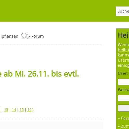
Hei
ilpflanzen
Forum
Wenn 
Heilf
kanns
User
einlo
b Mi. 26.11. bis evtl.
User:
Passw
2
|
13
|
14
|
15
|
16
)
» Pas
» Zu