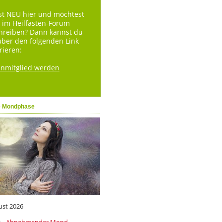
st NEU hier und möchtest
 im Heilfasten-Forum
hreiben? Dann kannst du
über den folgenden Link
rieren:
enmitglied werden
e Mondphase
ust 2026