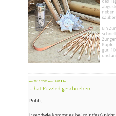
des Ta
abgesto
neben 
säuber
Ein Zun
schnell
Zungen
Kupfer 
gut! 10
und ant
am 28.11.2008 um 19:01 Uhr
... hat Puzzled geschrieben:
Puhh,
irgendwie kommt es bei mir (fast) nicht