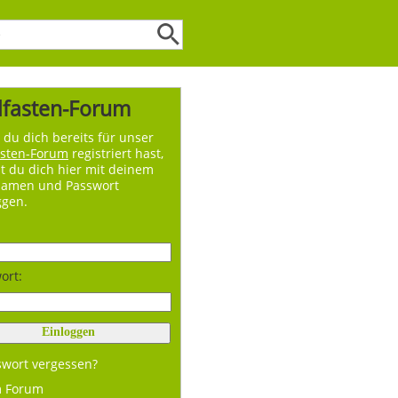
lfasten-Forum
du dich bereits für unser
asten-Forum
registriert hast,
t du dich hier mit deinem
namen und Passwort
ggen.
ort:
swort vergessen?
m Forum