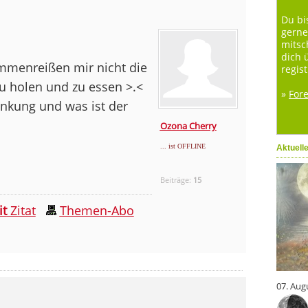
Du bi
gerne
mitsc
dich 
mmenreißen mir nicht die
regist
zu holen und zu essen >.<
»
For
enkung und was ist der
Ozona Cherry
... ist OFFLINE
Aktuell
Beiträge:
15
it
Zitat
Themen-Abo
07. Aug