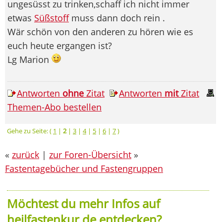
ungesüsst zu trinken,schaff ich nicht immer
etwas
Süßstoff
muss dann doch rein .
Wär schön von den anderen zu hören wie es
euch heute ergangen ist?
Lg Marion
Antworten
ohne
Zitat
Antworten
mit
Zitat
Themen-Abo bestellen
Gehe zu Seite: (
1
|
2
|
3
|
4
|
5
|
6
|
7
)
«
zurück
|
zur Foren-Übersicht
»
Fastentagebücher und Fastengruppen
Möchtest du mehr Infos auf
heilfastenkur.de entdecken?