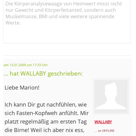
Die Körperanalysewaage von Heimwert misst nicht
nur Gewicht und Körperfettanteil, sondern auch
Muskelmasse, BMI und viele weitere spannende
Werte.
am 13.01.2009 um 17:33 Uhr
... hat WALLABY geschrieben:
Liebe Marion!
Ich kann Dir gut nachfühlen, wie
sich Fasten-Kopfweh anfühlt. Mir
platzt regelmäßig am ersten Tag
WALLABY
die Birne! Weil ich aber nix ess,
... ist OFFLINE