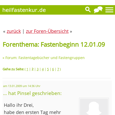
«
zurück
|
zur Foren-Übersicht
»
Forenthema: Fastenbeginn 12.01.09
»
Forum: Fastentagebücher und Fastengruppen
Gehe zu Seite:
(
1
|
2
|
3
|
4
|
5
|
6
|
7
)
am 13.01.2009 um 14:36 Uhr
... hat Pinsel geschrieben:
Hallo ihr Drei,
habe den ersten Tag mehr