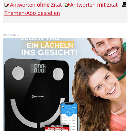
Antworten
ohne
Zitat
Antworten
mit
Zitat
Themen-Abo bestellen