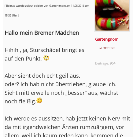
[ Beitrag wurde zuletzt editiert von Gartengnom am 11.08.2016 um
15:32 Uhr ]
Hallo mein Bremer Mädchen
Gartengnom
Hihihi, ja, Sturschädel bringt es
... ist OFFLINE
auf den Punkt.
Beiträge:
964
Aber sieht doch echt geil aus,
oder? Ich hab nicht übertrieben, glaube ich.
Sieht mittlerweile noch „besser“ aus, wächst
noch fleißig.
Ich werde es aussitzen, hab jetzt keinen Nerv mit
da mit irgendwelchen Ärzten rumzuärgern, vor
allem, weil ich kaum reden kann, kommen die