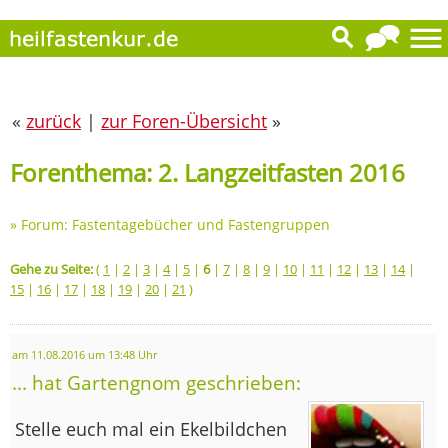
«
zurück
|
zur Foren-Übersicht
»
Forenthema: 2. Langzeitfasten 2016
»
Forum: Fastentagebücher und Fastengruppen
Gehe zu Seite:
(
1
|
2
|
3
|
4
|
5
|
6
|
7
|
8
|
9
|
10
|
11
|
12
|
13
|
14
|
15
|
16
|
17
|
18
|
19
|
20
|
21
)
am 11.08.2016 um 13:48 Uhr
... hat Gartengnom geschrieben:
Stelle euch mal ein Ekelbildchen