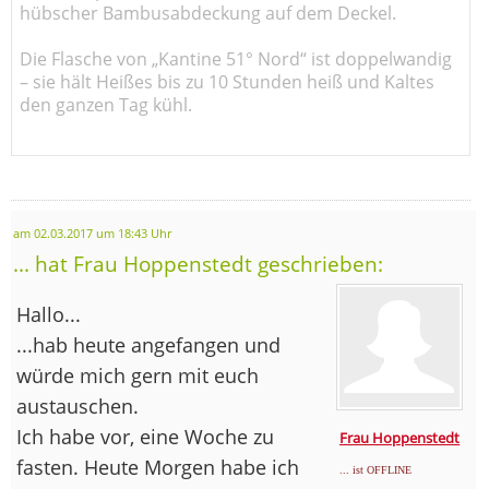
hübscher Bambusabdeckung auf dem Deckel.
Die Flasche von „Kantine 51° Nord“ ist doppelwandig
– sie hält Heißes bis zu 10 Stunden heiß und Kaltes
den ganzen Tag kühl.
am 02.03.2017 um 18:43 Uhr
... hat Frau Hoppenstedt geschrieben:
Hallo...
...hab heute angefangen und
würde mich gern mit euch
austauschen.
Ich habe vor, eine Woche zu
Frau Hoppenstedt
fasten. Heute Morgen habe ich
... ist OFFLINE