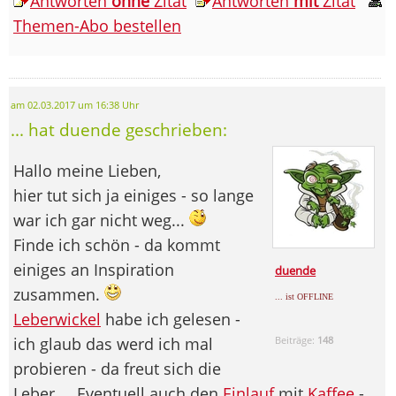
Antworten
ohne
Zitat
Antworten
mit
Zitat
Themen-Abo bestellen
am 02.03.2017 um 16:38 Uhr
... hat duende geschrieben:
Hallo meine Lieben,
hier tut sich ja einiges - so lange
war ich gar nicht weg...
Finde ich schön - da kommt
einiges an Inspiration
duende
zusammen.
... ist OFFLINE
Leberwickel
habe ich gelesen -
ich glaub das werd ich mal
Beiträge:
148
probieren - da freut sich die
Leber ... Eventuell auch den
Einlauf
mit
Kaffee
-