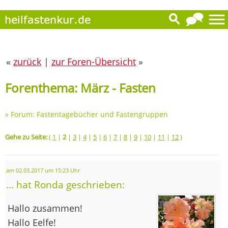
«
zurück
|
zur Foren-Übersicht
»
Forenthema: März - Fasten
»
Forum: Fastentagebücher und Fastengruppen
Gehe zu Seite:
(
1
|
2
|
3
|
4
|
5
|
6
|
7
|
8
|
9
|
10
|
11
|
12
)
am 02.03.2017 um 15:23 Uhr
... hat Ronda geschrieben:
Hallo zusammen!
Hallo Eelfe!