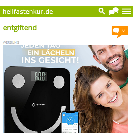
entgiftend
0