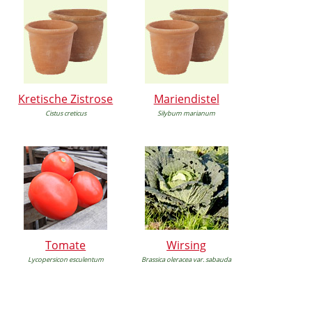
Kretische Zistrose
Mariendistel
Cistus creticus
Silybum marianum
Tomate
Wirsing
Lycopersicon esculentum
Brassica oleracea var. sabauda