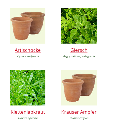
Artischocke
Giersch
Cynara scolymus
Aegopodium podagraria
Klettenlabkraut
Krauser Ampfer
Galium aparine
Rumex crispus