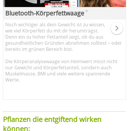
*
Bluetooth-Körperfettwaage
Noch wichtiger als dein Gewicht ist zu wissen,
wie viel Körperfett du mit dir herumträgst.
Denn ein zu hoher Fettanteil zeigt, ob du aus
gesundheitlichen Gründen abnehmen solltest – oder
bereits im grünen Bereich bist.
Die Körperanalysewaage von Heimwert misst nicht
nur Gewicht und Körperfettanteil, sondern auch
Muskelmasse, BMI und viele weitere spannende
Werte.
Pflanzen die entgiftend wirken
können: