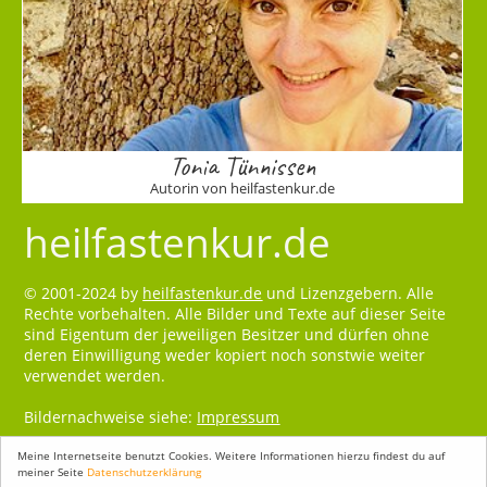
Tonia Tünnissen
Autorin von heilfastenkur.de
heilfastenkur.de
© 2001-2024 by
heilfastenkur.de
und Lizenzgebern. Alle
Rechte vorbehalten. Alle Bilder und Texte auf dieser Seite
sind Eigentum der jeweiligen Besitzer und dürfen ohne
deren Einwilligung weder kopiert noch sonstwie weiter
verwendet werden.
Bildernachweise siehe:
Impressum
Meine Internetseite benutzt Cookies. Weitere Informationen hierzu findest du auf
meiner Seite
Datenschutzerklärung