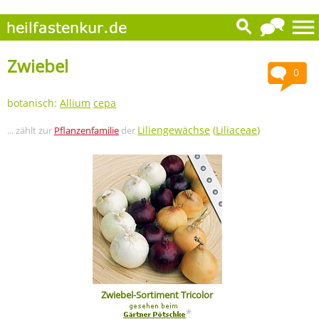
Zwiebel
0
botanisch:
Allium
cepa
Liliengewächse
(
Liliaceae
)
... zählt zur
Pflanzenfamilie
der
Zwiebel-Sortiment Tricolor
*