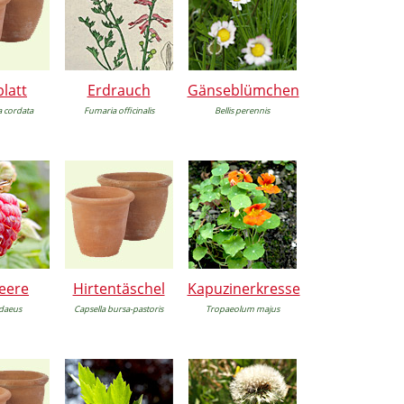
latt
Erdrauch
Gänseblümchen
 cordata
Fumaria officinalis
Bellis perennis
eere
Hirtentäschel
Kapuzinerkresse
daeus
Capsella bursa-pastoris
Tropaeolum majus