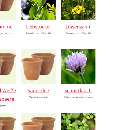
ümmel
Liebstöckel
Löwenzahn
cyminum
Levisticum officinale
Taraxacum officinale
d Weiße
Sauerklee
Schnittlauch
Oxalis acetosella
Allium schoenoprasum
sbeere
ubrum