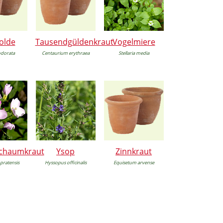
olde
Tausendgüldenkraut
Vogelmiere
odorata
Centaurium erythraea
Stellaria media
chaumkraut
Ysop
Zinnkraut
pratensis
Hyssopus officinalis
Equisetum arvense