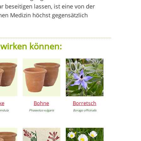
 beseitigen lassen, ist eine von der
hen Medizin höchst gegensätzlich
 wirken können:
ke
Bohne
Borretsch
endula
Phaseolus vulgaris
Borago officinalis