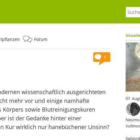
Aktuell
ilpflanzen
Forum
0
odernen wissenschaftlich ausgerichteten
07. Aug
icht mehr vor und einige namhafte
s Körpers sowie Blutreinigungskuren
er ist der Gedanke hinter einer
Neumon
en Kur wirklich nur hanebüchener Unsinn?
Vollmon
Gehörst