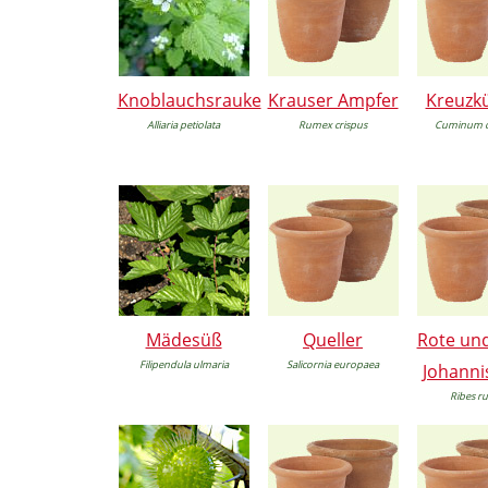
Knoblauchsrauke
Krauser Ampfer
Kreuzk
Alliaria petiolata
Rumex crispus
Cuminum 
Mädesüß
Queller
Rote un
Filipendula ulmaria
Salicornia europaea
Johanni
Ribes r