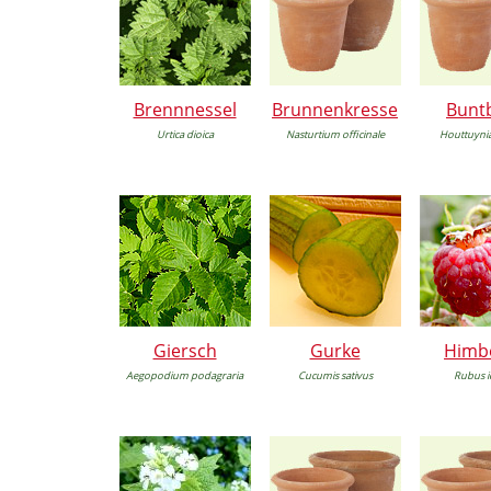
Brennnessel
Brunnenkresse
Buntb
Urtica dioica
Nasturtium officinale
Houttuynia
Giersch
Gurke
Himb
Aegopodium podagraria
Cucumis sativus
Rubus i