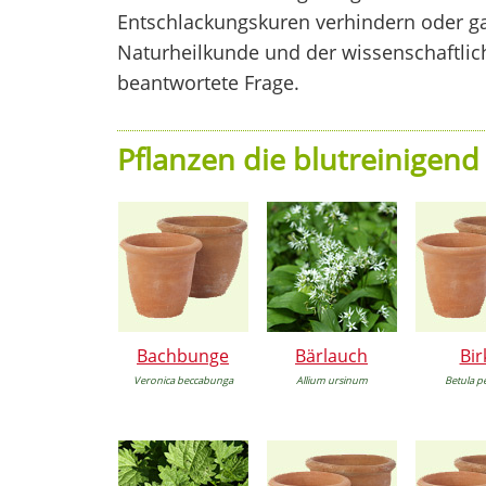
Entschlackungskuren verhindern oder gar
Naturheilkunde und der wissenschaftlic
beantwortete Frage.
Pflanzen die blutreinigend
Bachbunge
Bärlauch
Bir
Veronica beccabunga
Allium ursinum
Betula p