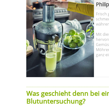
Phili
Frisch 
schmec
währen
Mit die
hervor
Gemüse
Möhren!
ganz ei
Was geschieht denn bei e
Blutuntersuchung?