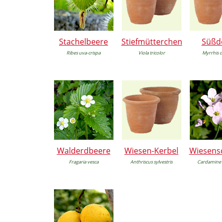
Stachelbeere
Stiefmütterchen
Süßd
Ribes uva-crispa
Viola tricolor
Myrrhis 
Walderdbeere
Wiesen-Kerbel
Wiesens
Fragaria vesca
Anthriscus sylvestris
Cardamine 